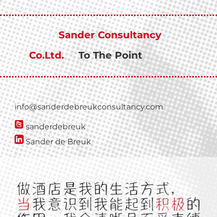
Door
naar
de
Sander Consultancy
hoofd
inhoud
Co.Ltd.
To The Point
info@sanderdebreukconsultancy.com
sanderdebreuk
Sander de Breuk