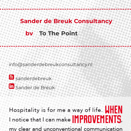
Door
naar
de
Sander de Breuk Consultancy
hoofd
inhoud
bv
To The Point
info@sanderdebreukconsultancy.nl
sanderdebreuk
Sander de Breuk