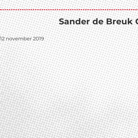
Door
naar
de
Sander de Breuk 
hoofd
inhoud
12 november 2019