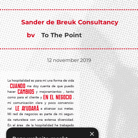
Door
naar
de
Sander de Breuk Consultancy
hoofd
inhoud
bv
To The Point
12 november 2019
×