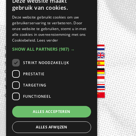
Deze website maakt
gebruik van cookies.
Deze website gebruikt cookies om uw
gebruikerservaring te verbeteren. Door
onze website te gebruiken, stemt u in met
alle cookies in overeenstemming met ons
Cookiebeleid.
Lees verder
Header
Dutch
SHOW ALL PARTNERS
(987) →
English
Rechts
STRIKT NOODZAKELIJK
Spanish
German
PRESTATIE
Indonesian
TARGETING
Thai
Chinese
FUNCTIONEEL
ALLES ACCEPTEREN
ALLES AFWIJZEN